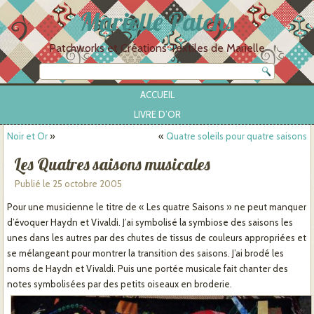
Marielle Patchs
Patchworks et Créations Textiles de Marielle
ACCUEIL
LIVRE D’OR
Noir et Or
»
«
Quatre soleils pour quatre saisons
Les Quatres saisons musicales
Publié le
25 octobre 2005
Pour une musicienne le titre de « Les quatre Saisons » ne peut manquer
d’évoquer Haydn et Vivaldi. J’ai symbolisé la symbiose des saisons les
unes dans les autres par des chutes de tissus de couleurs appropriées et
se mélangeant pour montrer la transition des saisons. J’ai brodé les
noms de Haydn et Vivaldi. Puis une portée musicale fait chanter des
notes symbolisées par des petits oiseaux en broderie.