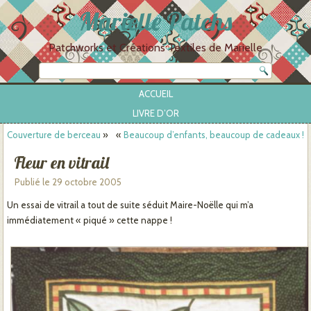
Marielle Patchs
Patchworks et Créations Textiles de Marielle
ACCUEIL
LIVRE D’OR
Couverture de berceau
»
«
Beaucoup d’enfants, beaucoup de cadeaux !
Fleur en vitrail
Publié le
29 octobre 2005
Un essai de vitrail a tout de suite séduit Maire-Noëlle qui m’a
immédiatement « piqué » cette nappe !