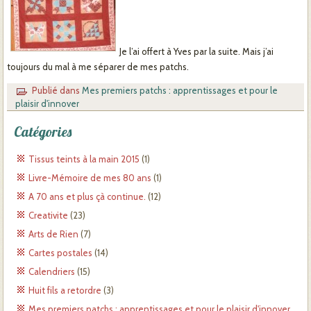
Je l’ai offert à Yves par la suite. Mais j’ai
toujours du mal à me séparer de mes patchs.
Publié dans
Mes premiers patchs : apprentissages et pour le
plaisir d'innover
Catégories
Tissus teints à la main 2015
(1)
Livre-Mémoire de mes 80 ans
(1)
A 70 ans et plus çà continue.
(12)
Creativite
(23)
Arts de Rien
(7)
Cartes postales
(14)
Calendriers
(15)
Huit fils a retordre
(3)
Mes premiers patchs : apprentissages et pour le plaisir d'innover