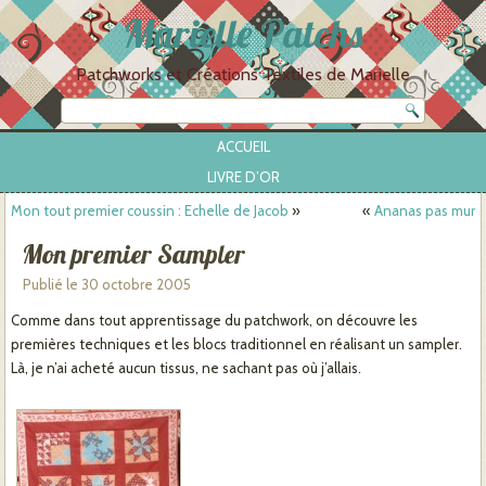
Marielle Patchs
Patchworks et Créations Textiles de Marielle
ACCUEIL
LIVRE D’OR
Mon tout premier coussin : Echelle de Jacob
»
«
Ananas pas mur
Mon premier Sampler
Publié le
30 octobre 2005
Comme dans tout apprentissage du patchwork, on découvre les
premières techniques et les blocs traditionnel en réalisant un sampler.
Là, je n’ai acheté aucun tissus, ne sachant pas où j’allais.