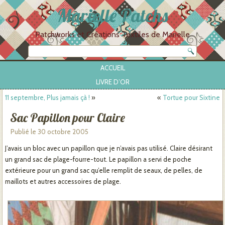
Marielle Patchs
Patchworks et Créations Textiles de Marielle
ACCUEIL
LIVRE D’OR
11 septembre, Plus jamais çà !
»
«
Tortue pour Sixtine
Sac Papillon pour Claire
Publié le
30 octobre 2005
J’avais un bloc avec un papillon que je n’avais pas utilisé. Claire désirant
un grand sac de plage-fourre-tout. Le papillon a servi de poche
extérieure pour un grand sac qu’elle remplit de seaux, de pelles, de
maillots et autres accessoires de plage.