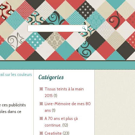
ail sur les couleurs
Catégories
Tissus teints à la main
2015
(1)
Livre-Mémoire de mes 80
e ces publicités
ans
(1)
bles dans ce
A 70 ans et plus çà
continue.
(12)
Creativite
(23)