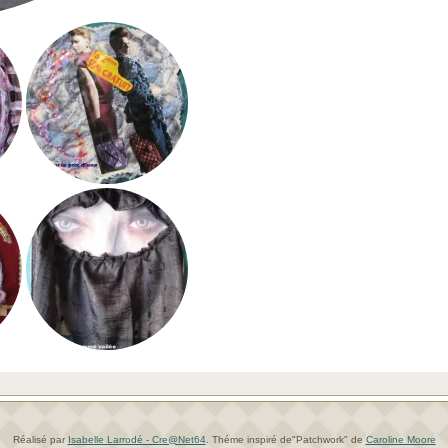
Réalisé par
Isabelle Larrodé - Cre@Net64
.
Théme inspiré de"Patchwork" de
Caroline Moore