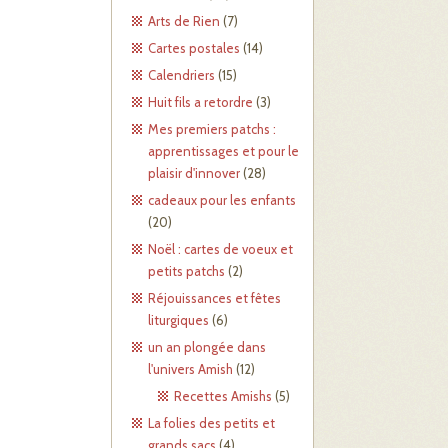
Arts de Rien
(7)
Cartes postales
(14)
Calendriers
(15)
Huit fils a retordre
(3)
Mes premiers patchs :
apprentissages et pour le
plaisir d'innover
(28)
cadeaux pour les enfants
(20)
Noël : cartes de voeux et
petits patchs
(2)
Réjouissances et fêtes
liturgiques
(6)
un an plongée dans
l'univers Amish
(12)
Recettes Amishs
(5)
La folies des petits et
grands sacs
(4)