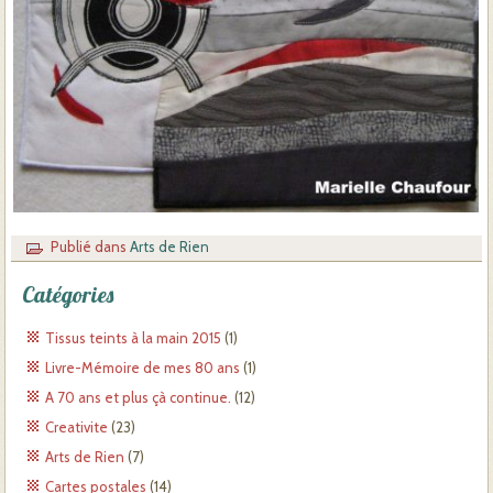
Publié dans
Arts de Rien
Catégories
Tissus teints à la main 2015
(1)
Livre-Mémoire de mes 80 ans
(1)
A 70 ans et plus çà continue.
(12)
Creativite
(23)
Arts de Rien
(7)
Cartes postales
(14)