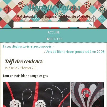
Marielle Patchs
Patchworks et Créations Textiles de Marielle
ACCUEIL
LIVRE D’OR
Tissus déstructurés et recomposés
»
«
Arts de Rien : Notre groupe créé en 2008
Défi des couleurs
Publié le
28 février 2011
Tout en noir, blanc, rouge et gris