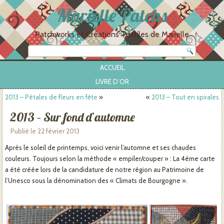
Marielle Patchs
Patchworks et Créations Textiles de Marielle
ACCUEIL
LIVRE D’OR
2013 – Pétales de fleurs en fête
»
«
2013 – Tout en spirales
2013 – Sur fond d’automne
Publié le
22 février 2013
Après le soleil de printemps, voici venir l’automne et ses chaudes
couleurs. Toujours selon la méthode « empiler/couper » : La 4ème carte
a été créée lors de la candidature de notre région au Patrimoine de
l’Unesco sous la dénomination des « Climats de Bourgogne ».