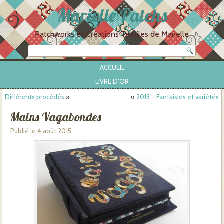
Marielle Patchs
Patchworks et Créations Textiles de Marielle
ACCUEIL
LIVRE D’OR
Différents procédés
»
«
2013 – Fantaisies et variétés
Mains Vagabondes
Publié le
4 août 2015