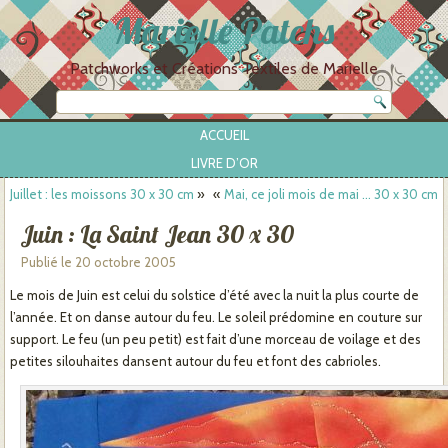
Marielle Patchs
Patchworks et Créations Textiles de Marielle
ACCUEIL
LIVRE D’OR
Juillet : les moissons 30 x 30 cm
»
«
Mai, ce joli mois de mai … 30 x 30 cm
Juin : La Saint Jean 30 x 30
Publié le
20 octobre 2005
Le mois de Juin est celui du solstice d’été avec la nuit la plus courte de
l’année. Et on danse autour du feu. Le soleil prédomine en couture sur
support. Le feu (un peu petit) est fait d’une morceau de voilage et des
petites silouhaites dansent autour du feu et font des cabrioles.