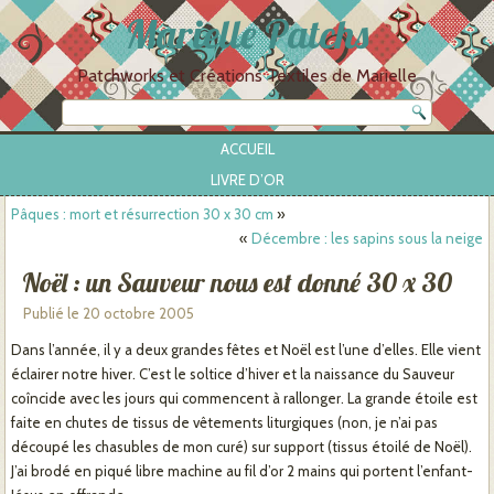
Marielle Patchs
Patchworks et Créations Textiles de Marielle
ACCUEIL
LIVRE D’OR
Pâques : mort et résurrection 30 x 30 cm
»
«
Décembre : les sapins sous la neige
Noël : un Sauveur nous est donné 30 x 30
Publié le
20 octobre 2005
Dans l’année, il y a deux grandes fêtes et Noël est l’une d’elles. Elle vient
éclairer notre hiver. C’est le soltice d’hiver et la naissance du Sauveur
coîncide avec les jours qui commencent à rallonger. La grande étoile est
faite en chutes de tissus de vêtements liturgiques (non, je n’ai pas
découpé les chasubles de mon curé) sur support (tissus étoilé de Noël).
J’ai brodé en piqué libre machine au fil d’or 2 mains qui portent l’enfant-