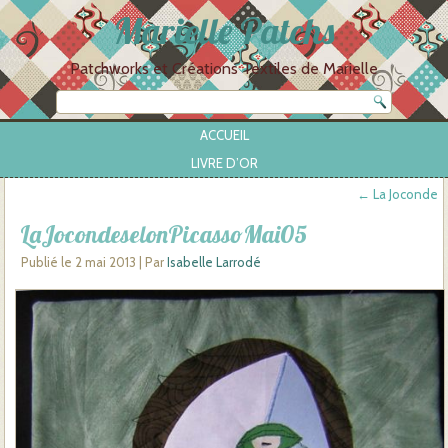
Marielle Patchs
Patchworks et Créations Textiles de Marielle
ACCUEIL
LIVRE D’OR
←
La Joconde
LaJocondeselonPicassoMai05
Publié le
2 mai 2013
|
Par
Isabelle Larrodé