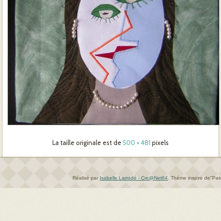
La taille originale est de
500 × 481
pixels
Réalisé par
Isabelle Larrodé - Cre@Net64
.
Théme inspiré de"Pa