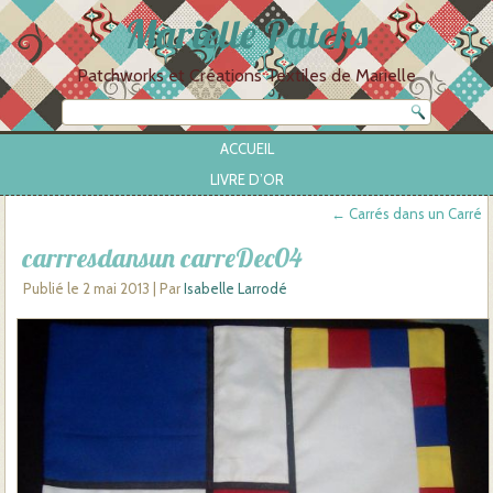
Marielle Patchs
Patchworks et Créations Textiles de Marielle
ACCUEIL
LIVRE D’OR
←
Carrés dans un Carré
carrresdansun carreDec04
Publié le
2 mai 2013
|
Par
Isabelle Larrodé