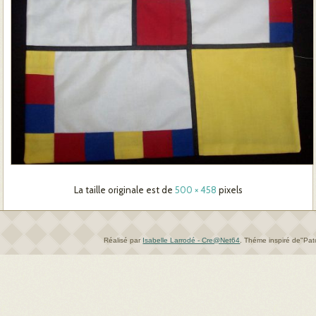
La taille originale est de
500 × 458
pixels
Réalisé par
Isabelle Larrodé - Cre@Net64
.
Théme inspiré de"Pa