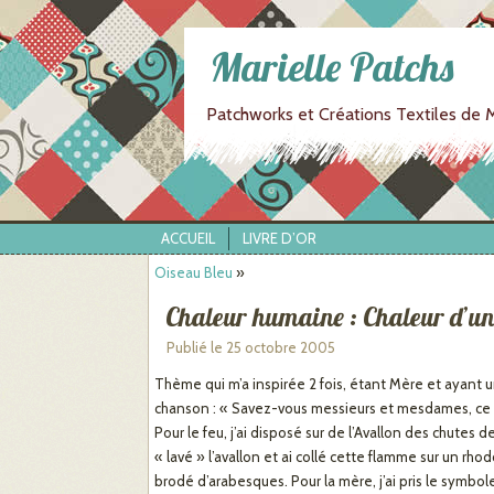
Marielle Patchs
Patchworks et Créations Textiles de M
ACCUEIL
LIVRE D’OR
Oiseau Bleu
»
Chaleur humaine : Chaleur d’un
Publié le
25 octobre 2005
Thème qui m’a inspirée 2 fois, étant Mère et ayant 
chanson : « Savez-vous messieurs et mesdames, ce q
Pour le feu, j’ai disposé sur de l’Avallon des chutes 
« lavé » l’avallon et ai collé cette flamme sur un rho
brodé d’arabesques. Pour la mère, j’ai pris le symbol