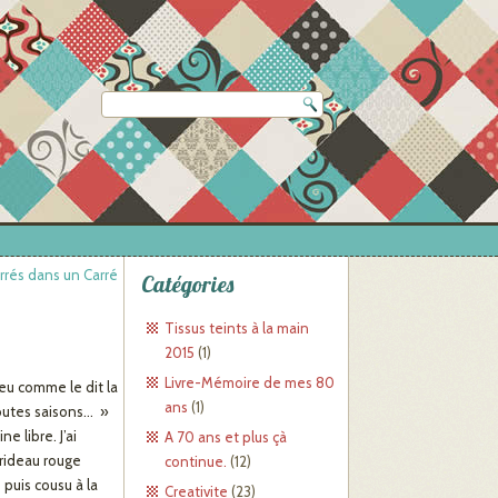
rrés dans un Carré
Catégories
Tissus teints à la main
2015
(1)
Livre-Mémoire de mes 80
eu comme le dit la
ans
(1)
toutes saisons… »
e libre. J’ai
A 70 ans et plus çà
e rideau rouge
continue.
(12)
 puis cousu à la
Creativite
(23)