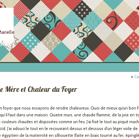
arielle
«
Ca
e Mère et Chaleur du Foyer
un foyer que nous essayons de rendre chaleureux. Quoi de mieux qu’un bon f
u’il faut dans une maison. Quatre murs, une chaude flamme, de la joie en 
de couleurs chaudes et disposées comme un feu. J’ai fixé le tout au piqué machin
doïd. J’ai adouci le tout en le recouvrant dessus et dessous d’un léger voile d
e égyptien de la maternité en silhouette (faite en biais tourné au fer, épinglé