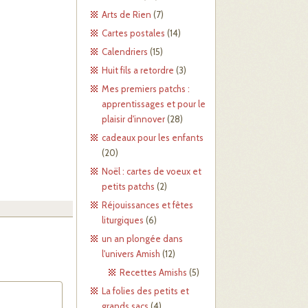
Arts de Rien
(7)
Cartes postales
(14)
Calendriers
(15)
Huit fils a retordre
(3)
Mes premiers patchs :
apprentissages et pour le
plaisir d'innover
(28)
cadeaux pour les enfants
(20)
Noël : cartes de voeux et
petits patchs
(2)
Réjouissances et fêtes
liturgiques
(6)
un an plongée dans
l'univers Amish
(12)
Recettes Amishs
(5)
La folies des petits et
grands sacs
(4)