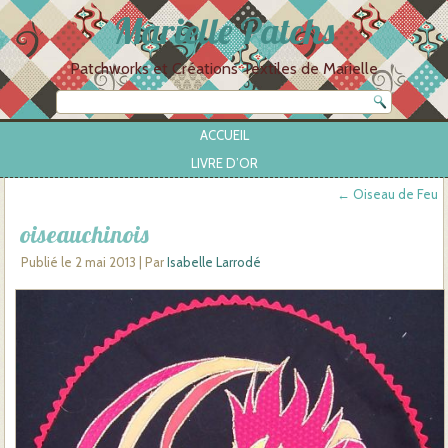
Marielle Patchs
Patchworks et Créations Textiles de Marielle
ACCUEIL
LIVRE D’OR
←
Oiseau de Feu
oiseauchinois
Publié le
2 mai 2013
|
Par
Isabelle Larrodé