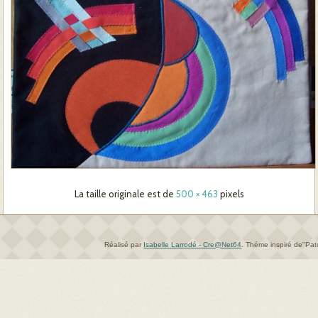
La taille originale est de
500 × 463
pixels
Réalisé par
Isabelle Larrodé - Cre@Net64
.
Théme inspiré de"Pa