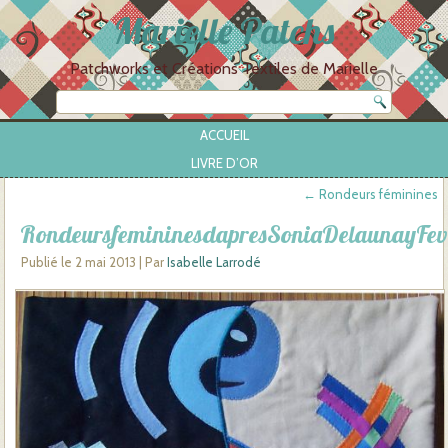
Marielle Patchs
Patchworks et Créations Textiles de Marielle
ACCUEIL
LIVRE D’OR
←
Rondeurs féminines
RondeursfemininesdapresSoniaDelaunayFe
Publié le
2 mai 2013
|
Par
Isabelle Larrodé