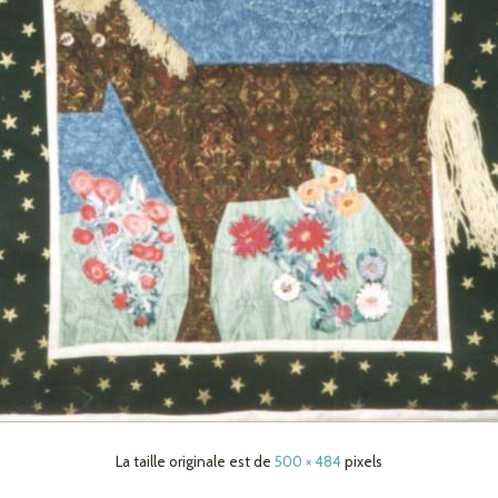
La taille originale est de
500 × 484
pixels