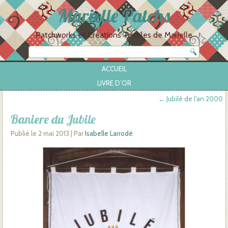
Marielle Patchs
Patchworks et Créations Textiles de Marielle
ACCUEIL
LIVRE D’OR
←
Jubilé de l’an 2000
Baniere du Jubile
Publié le
2 mai 2013
|
Par
Isabelle Larrodé