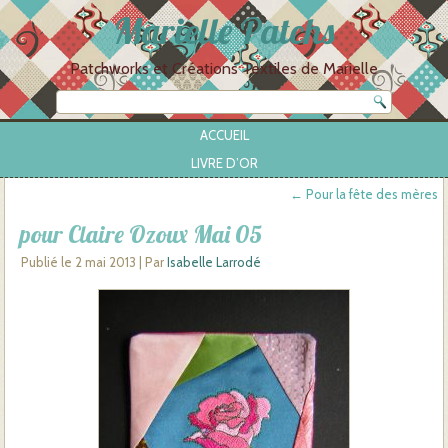
Marielle Patchs
Patchworks et Créations Textiles de Marielle
ACCUEIL
LIVRE D’OR
←
Pour la fête des mères
pour Claire Ozoux Mai 05
Publié le
2 mai 2013
|
Par
Isabelle Larrodé