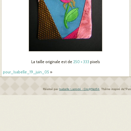
La taille originale est de
250 × 333
pixels
pour_Isabelle_19_juin_05
»
Réalisé par
Isabelle Larrodé - Cre@Net64
.
Théme inspiré de"Pa