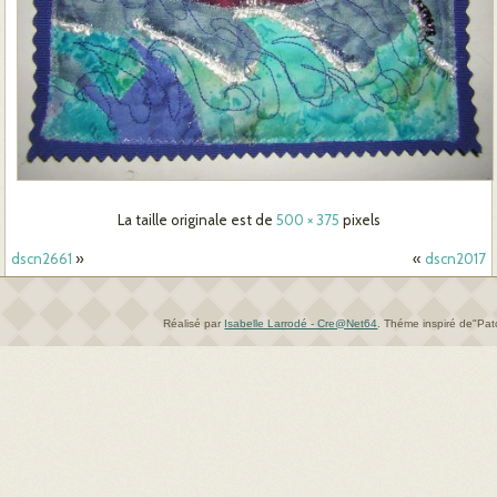
La taille originale est de
500 × 375
pixels
dscn2661
»
«
dscn2017
Réalisé par
Isabelle Larrodé - Cre@Net64
.
Théme inspiré de"Pa