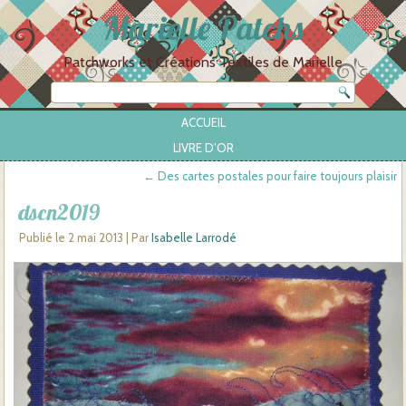
Marielle Patchs
Patchworks et Créations Textiles de Marielle
ACCUEIL
LIVRE D’OR
←
Des cartes postales pour faire toujours plaisir
dscn2019
Publié le
2 mai 2013
|
Par
Isabelle Larrodé