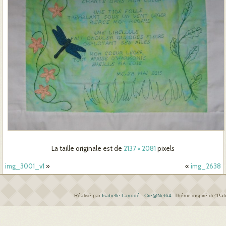
La taille originale est de
2137 × 2081
pixels
img_3001_v1
»
«
img_2638
Réalisé par
Isabelle Larrodé - Cre@Net64
.
Théme inspiré de"Pa