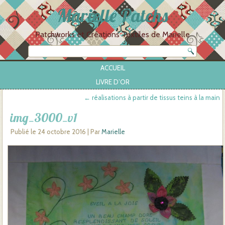
Marielle Patchs
Patchworks et Créations Textiles de Marielle
ACCUEIL
LIVRE D’OR
←
réalisations à partir de tissus teins à la main
img_3000_v1
Publié le
24 octobre 2016
|
Par
Marielle