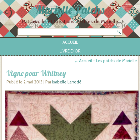
Marielle Patchs
Patchworks et Créations Textiles de Marielle
ACCUEIL
LIVRE D’OR
←
Accueil – Les patchs de Marielle
Vigne pour Whitney
Publié le
2 mai 2013
|
Par
Isabelle Larrodé