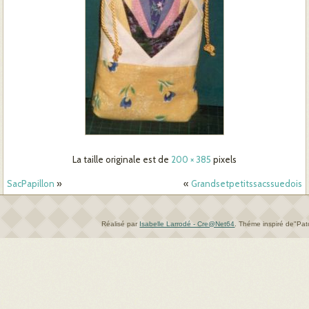
La taille originale est de
200 × 385
pixels
SacPapillon
»
«
Grandsetpetitssacssuedois
Réalisé par
Isabelle Larrodé - Cre@Net64
.
Théme inspiré de"Pa