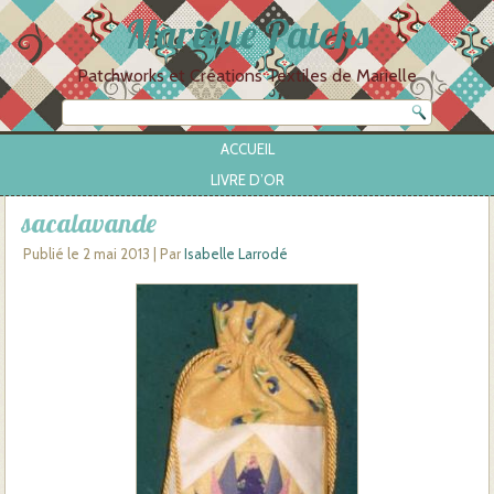
Marielle Patchs
Patchworks et Créations Textiles de Marielle
ACCUEIL
LIVRE D’OR
sacalavande
Publié le
2 mai 2013
|
Par
Isabelle Larrodé