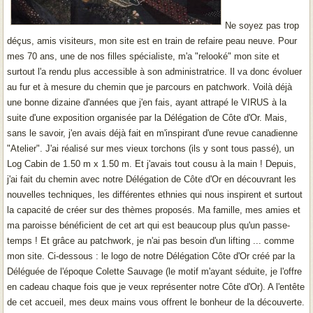
Ne soyez pas trop
déçus, amis visiteurs, mon site est en train de refaire peau neuve. Pour
mes 70 ans, une de nos filles spécialiste, m'a "relooké" mon site et
surtout l'a rendu plus accessible à son administratrice. Il va donc évoluer
au fur et à mesure du chemin que je parcours en patchwork. Voilà déjà
une bonne dizaine d'années que j'en fais, ayant attrapé le VIRUS à la
suite d'une exposition organisée par la Délégation de Côte d'Or. Mais,
sans le savoir, j'en avais déjà fait en m'inspirant d'une revue canadienne
"Atelier". J'ai réalisé sur mes vieux torchons (ils y sont tous passé), un
Log Cabin de 1.50 m x 1.50 m. Et j'avais tout cousu à la main ! Depuis,
j'ai fait du chemin avec notre Délégation de Côte d'Or en découvrant les
nouvelles techniques, les différentes ethnies qui nous inspirent et surtout
la capacité de créer sur des thèmes proposés. Ma famille, mes amies et
ma paroisse bénéficient de cet art qui est beaucoup plus qu'un passe-
temps ! Et grâce au patchwork, je n'ai pas besoin d'un lifting ... comme
mon site. Ci-dessous : le logo de notre Délégation Côte d'Or créé par la
Déléguée de l'époque Colette Sauvage (le motif m'ayant séduite, je l'offre
en cadeau chaque fois que je veux représenter notre Côte d'Or). A l'entête
de cet accueil, mes deux mains vous offrent le bonheur de la découverte.