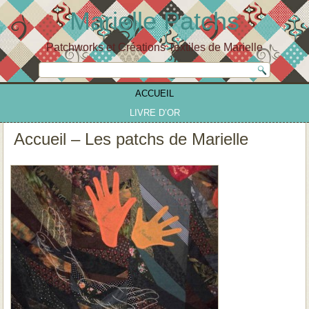
Marielle Patchs
Patchworks et Créations Textiles de Marielle
ACCUEIL
LIVRE D’OR
Accueil – Les patchs de Marielle