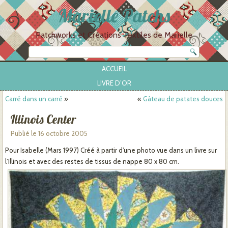
Marielle Patchs
Patchworks et Créations Textiles de Marielle
ACCUEIL
LIVRE D’OR
Carré dans un carré
»
«
Gâteau de patates douces
Illinois Center
Publié le
16 octobre 2005
Pour Isabelle (Mars 1997) Créé à partir d’une photo vue dans un livre sur
l’Illinois et avec des restes de tissus de nappe 80 x 80 cm.