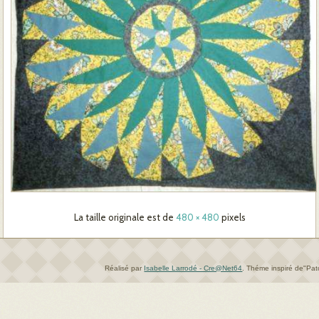
La taille originale est de
480 × 480
pixels
Réalisé par
Isabelle Larrodé - Cre@Net64
.
Théme inspiré de"Pa