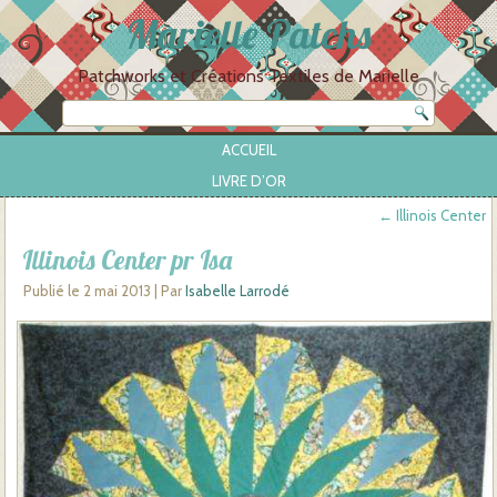
Marielle Patchs
Patchworks et Créations Textiles de Marielle
ACCUEIL
LIVRE D’OR
←
Illinois Center
Illinois Center pr Isa
Publié le
2 mai 2013
|
Par
Isabelle Larrodé