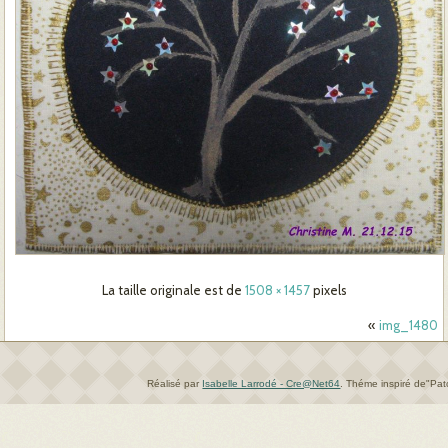
La taille originale est de
1508 × 1457
pixels
«
img_1480
Réalisé par
Isabelle Larrodé - Cre@Net64
.
Théme inspiré de"Pa