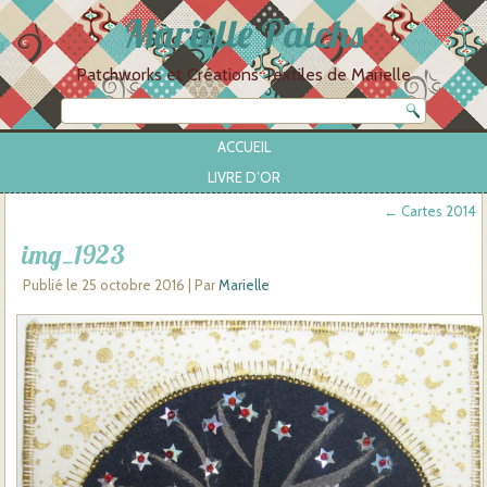
Marielle Patchs
Patchworks et Créations Textiles de Marielle
ACCUEIL
LIVRE D’OR
←
Cartes 2014
img_1923
Publié le
25 octobre 2016
|
Par
Marielle